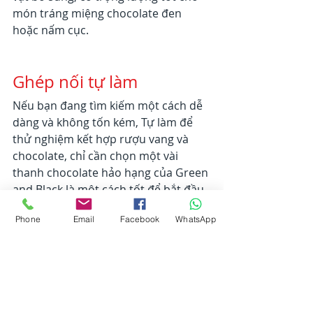
món tráng miệng chocolate đen 
hoặc nấm cục.
Ghép nối tự làm
Nếu bạn đang tìm kiếm một cách dễ 
dàng và không tốn kém, Tự làm để 
thử nghiệm kết hợp rượu vang và 
chocolate, chỉ cần chọn một vài 
thanh chocolate hảo hạng của Green 
and Black là một cách tốt để bắt đầu. 
Bằng cách thực hiện phương pháp 
Phone
Email
Facebook
WhatsApp
"trộn và kết hợp" để tìm ra sở thích 
khẩu vị cá nhân của riêng mình, bạn 
sẽ có được kiến ​​thức "thực hành" về 
loại rượu nào thực sự bổ sung cho 
sự kết hợp chocolate nào. Bằng cách 
mở tám thanh chocolate của Green 