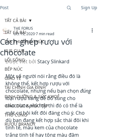
Post
Sign Up
TẤT CẢ BÀI
THE FORUS
TẤT CẢ BÀI
Oct 19, 2020
7 min read
Cách ghép rượu với
EVA THƯỜNG THỨC
chocolate
4US CLUB
LỐI SỐNG
Được viết bởi 
Stacy Slinkard
BẾP NÚC
Một số người nói rằng điều đó là 
GIAO TẾ
không thể, kết hợp rượu với 
TÀI CHÍNH GIA ĐÌNH
chocolate, nhưng nếu bạn chọn 
đúng
DINH DƯỠNG & SỨC KHOẺ
loại rượu vang để bổ sung cho 
chocolate 
phù hợp
 thì đó có thể là 
GIÁO DỤC & HỌC TẬP
một cơ hội kết đôi đáng chú ý. Cho 
THỜ CÚNG
dù bạn đang kết hợp sắc thái đôi khi 
RƯỢU BRANDY
tinh tế, màu kem của chocolate 
trắng tinh tế hay tông màu đậm 