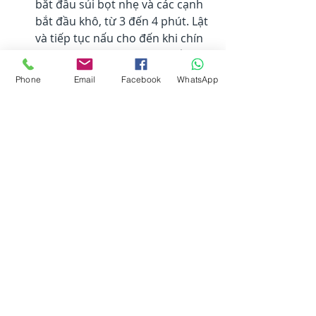
bắt đầu sủi bọt nhẹ và các cạnh 
bắt đầu khô, từ 3 đến 4 phút. Lật 
và tiếp tục nấu cho đến khi chín 
vàng nhẹ và chín trong 1 đến 2 
phút.
Phone
Email
Facebook
WhatsApp
Giá trị dinh dưỡng
Mỗi Lần Phục Vụ:
 294 calo; chất đạm 9,7g; 
cacbohydrat 52,4g; chất béo 6g; 
cholesterol 55,6mg; natri 946mg.
BẾP NÚC
DINH DƯỠNG & SỨC KHOẺ