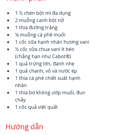
1 ½ chén bột mì đa dụng
2 muỗng canh bột nở
1 thìa đường trắng
¼ muỗng cà phê muối
1 cốc sữa hạnh nhân hương vani
½ cốc sữa chua vani ít béo 
(chẳng hạn như Cabot®)
1 quả trứng lớn, đánh nhẹ
1 quả chanh, vỏ và nước ép
1 thìa cà phê chiết xuất hạnh 
nhân
1 thìa bơ không ướp muối, đun 
chảy
1 cốc quả việt quất
Hướng dẫn