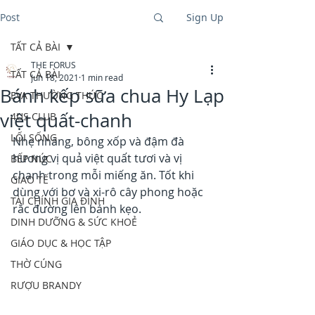
Post
Sign Up
TẤT CẢ BÀI
THE FORUS
TẤT CẢ BÀI
Jun 18, 2021
1 min read
Bánh kếp sữa chua Hy Lạp
EVA THƯỜNG THỨC
việt quất-chanh
4US CLUB
LỐI SỐNG
Nhẹ nhàng, bông xốp và đậm đà 
hương vị quả việt quất tươi và vị 
BẾP NÚC
chanh trong mỗi miếng ăn. Tốt khi 
GIAO TẾ
dùng với bơ và xi-rô cây phong hoặc 
TÀI CHÍNH GIA ĐÌNH
rắc đường lên bánh kẹo.
DINH DƯỠNG & SỨC KHOẺ
GIÁO DỤC & HỌC TẬP
THỜ CÚNG
RƯỢU BRANDY