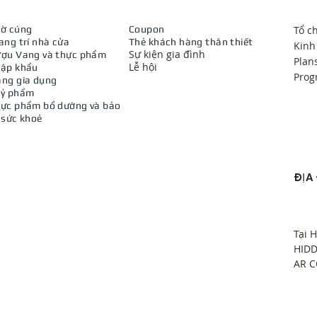
ờ cúng
Coupon
Tổ c
ang trí nhà cửa
Thẻ khách hàng thân thiết
Kinh
​Sự kiện gia đình
ợu Vang và thực phẩm
Plan
Lễ hội
ập khẩu
Prog
ng gia dụng
Mỷ phẩm
hực phẩm bổ dưỡng và bảo
 sức khoẻ
​ĐỊA
Tại H
HIDD
AR C