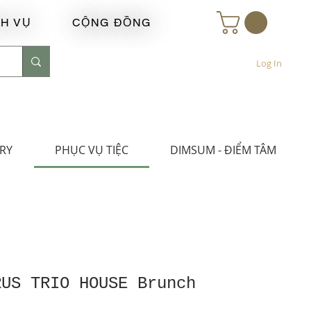
CH VỤ
CỘNG ĐỒNG
Log In
ERY
PHỤC VỤ TIỆC
DIMSUM - ĐIỂM TÂM
 at FORUS TRIO HOUSE Brunch