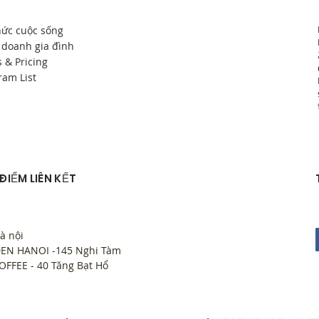
hức cuộc sống
 doanh gia đình
s & Pricing
ram List
 ĐIỂM LIÊN KẾT
à nội
EN HANOI -145 Nghi Tàm
OFFEE - 40 Tăng Bạt Hổ