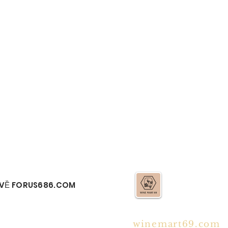
​VỀ FORUS686.COM
​winemart69.com