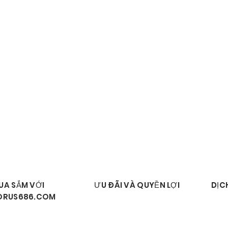
MUA SẮM VỚI
ƯU ĐÃI VÀ QUYỀN LỢI
DỊC
ORUS686.COM